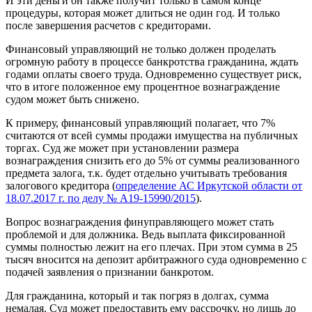
И эти деньги он также получит только в самом конце
процедуры, которая может длиться не один год. И только
после завершения расчетов с кредиторами.
Финансовый управляющий не только должен проделать
огромную работу в процессе банкротства гражданина, ждать
годами оплаты своего труда. Одновременно существует риск,
что в итоге положенное ему процентное вознаграждение
судом может быть снижено.
К примеру, финансовый управляющий полагает, что 7%
считаются от всей суммы продажи имущества на публичных
торгах. Суд же может при установлении размера
вознаграждения снизить его до 5% от суммы реализованного
предмета залога, т.к. будет отдельно учитывать требования
залогового кредитора (
определение АС Иркутской области от
18.07.2017 г. по делу № А19-15990/2015
).
Вопрос вознаграждения финуправляющего может стать
проблемой и для должника. Ведь выплата фиксированной
суммы полностью лежит на его плечах. При этом сумма в 25
тысяч вносится на депозит арбитражного суда одновременно с
подачей заявления о признании банкротом.
Для гражданина, который и так погряз в долгах, сумма
немалая. Суд может предоставить ему рассрочку, но лишь до