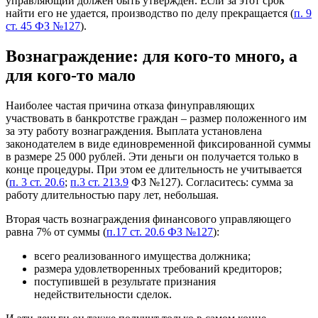
управляющий должен быть утвержден. Если за этот срок
найти его не удается, производство по делу прекращается (
п. 9
ст. 45 ФЗ №127
).
Вознаграждение: для кого-то много, а
для кого-то мало
Наиболее частая причина отказа финуправляющих
участвовать в банкротстве граждан – размер положенного им
за эту работу вознаграждения. Выплата установлена
законодателем в виде единовременной фиксированной суммы
в размере 25 000 рублей. Эти деньги он получается только в
конце процедуры. При этом ее длительность не учитывается
(
п. 3 ст. 20.6
;
п.3 ст. 213.9
ФЗ №127). Согласитесь: сумма за
работу длительностью пару лет, небольшая.
Вторая часть вознаграждения финансового управляющего
равна 7% от суммы (
п.17 ст. 20.6 ФЗ №127
):
всего реализованного имущества должника;
размера удовлетворенных требований кредиторов;
поступившей в результате признания
недействительности сделок.