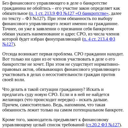
Без финансового управляющего в деле о банкротстве
гражданина не обойтись – его участие закон определяет как
обязательное (
п. 1 ст. 213.9 ФЗ №127 «О банкротстве»
, далее
по тексту – ФЗ №127). При этом обязанность по выбору
финансового управляющего лежит именно на гражданине.
Точнее, он уже в заявлении о признании себя банкротом
обязан указать наименование и адрес СРО, из числа членов
которой будет избран финуправляющий (
п. 4 ст. 213.4 ФЗ
№127
).
Отсюда возникает первая проблема. СРО гражданин находит.
Вот только ни один из ее членов участвовать в деле о его
банкротстве не хочет. При этом не существует нормативно-
правовых актов, обязывающих финансового управляющего
участвовать в делах о несостоятельности граждан против
своей воли.
Что делать в такой ситуации гражданину? Искать и
предлагать суду новую СРО. Если и в ней не найдется
желающих (что происходит нередко) – искать дальше.
Причем, самостоятельно. Ведь, напомним, что такая
обязанность лежит только на самом потенциальном банкроте.
Кроме того, законодатель предъявляет к финансовому
управляющему целый список требований (
ст.20.2 ФЗ №127
).