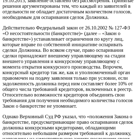
19.10.2015, заявление оставлено без рассмотрения. Принятые
решения аргументированы тем, что каждый из заявителей в
отдельности не обладает достаточным количеством голосов,
необходимым для оспаривания сделок Должника.
Действительно Федеральный закон от 26.10.2002 № 127-ФЗ
«О несостоятельности (банкротстве)» (далее – «Закон о
банкротстве») устанавливает ограничения по кругу лиц,
которые вправе по собственной инициативе оспаривать
сделки Должника. Во всяком случае, право оспаривания
сделки принадлежит внешнему управляющему на стадии
внешнего управления и конкурсному управляющему с
момента открытия конкурсного производства. Впрочем,
конкурсный кредитор так же, как и уполномоченный орган
правомочен на подачу заявления только при условии, если
задолженность должника перед ним составляет более 10% от
общего числа требований кредиторов, включенных в реестр.
Относительно возможности кредиторов объединять свои
требования для получения необходимого количества голосов
Закон о банкротстве не упоминает.
Однако Верховный Суд РФ указал, что «положения Закона о
банкротстве, предусматривающие право оспаривания сделок
должника конкурсными кредиторами, обладающими
относительно небольшим размером требований к должнику,
направлены на самостоятельную защиту последними своих