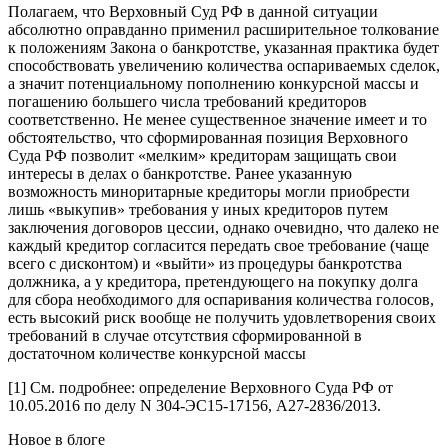
Полагаем, что Верховный Суд РФ в данной ситуации
абсолютно оправданно применил расширительное толкование
к положениям Закона о банкротстве, указанная практика будет
способствовать увеличению количества оспариваемых сделок,
а значит потенциальному пополнению конкурсной массы и
погашению большего числа требований кредиторов
соответственно. Не менее существенное значение имеет и то
обстоятельство, что сформированная позиция Верховного
Суда РФ позволит «мелким» кредиторам защищать свои
интересы в делах о банкротстве. Ранее указанную
возможность миноритарные кредиторы могли приобрести
лишь «выкупив» требования у иных кредиторов путем
заключения договоров цессии, однако очевидно, что далеко не
каждый кредитор согласится передать свое требование (чаще
всего с дисконтом) и «выйти» из процедуры банкротства
должника, а у кредитора, претендующего на покупку долга
для сбора необходимого для оспаривания количества голосов,
есть высокий риск вообще не получить удовлетворения своих
требований в случае отсутствия сформированной в
достаточном количестве конкурсной массы
[1] См. подробнее: определение Верховного Суда РФ от
10.05.2016 по делу N 304-ЭС15-17156, А27-2836/2013.
Новое в блоге