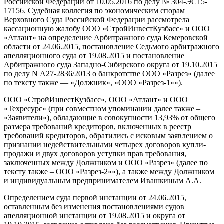
Российской Федерации от 10.05.2016 по делу № 304-ЭС15-
17156. Судебная коллегия по экономическим спорам
Верховного Суда Российской Федерации рассмотрела
кассационную жалобу ООО «СтройИнвестКузбасс» и ООО
«Атлант» на определение Арбитражного суда Кемеровской
области от 24.06.2015, постановление Седьмого арбитражного
апелляционного суда от 19.08.2015 и постановление
Арбитражного суда Западно-Сибирского округа от 19.10.2015
по делу N А27-2836/2013 о банкротстве ООО «Разрез» (далее
по тексту также — «Должник», «ООО «Разрез-1»»).
ООО «СтройИнвестКузбасс», ООО «Атлант» и ООО
«Техресурс» (при совместном упоминании далее также –
«Заявители»), обладающие в совокупности 13,93% от общего
размера требований кредиторов, включенных в реестр
требований кредиторов, обратились с исковым заявлением о
признании недействительными четырех договоров купли-
продажи и двух договоров уступки прав требования,
заключенных между Должником и ООО «Разрез» (далее по
тексту также – ООО «Разрез-2»»), а также между Должником
и индивидуальным предпринимателем Ивашкиным А.А.
Определением суда первой инстанции от 24.06.2015,
оставленным без изменения постановлениями судов
апелляционной инстанции от 19.08.2015 и округа от