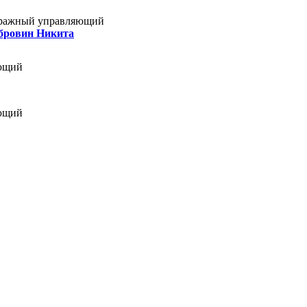
ражный управляющий
бровин Никита
ющий
ющий