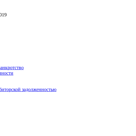
2019
банкротство
нности
биторской задолженностью