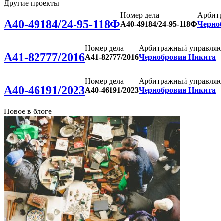
Другие проекты
Номер дела
Арбит
А40-49184/24-95-118Ф
А40-49184/24-95-118Ф
Черно
Номер дела
Арбитражный управля
А41-82777/2016
А41-82777/2016
Чернобровин Никита
Номер дела
Арбитражный управля
А40-46191/2023
А40-46191/2023
Чернобровин Никита
Новое в блоге