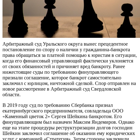
Арбитражный суд Уральского округа вынес прецедентное
постановление по спору о наличии у гражданина-банкрота
права обращаться за платной помощью к юристам в ситуации,
когда его финансовый управляющий фактически уклоняется
от своих обязанностей и причиняет вред банкроту. Ранее
нижестоящие суды по требованию финуправляющего
признали соглашение, которое банкрот самостоятельно
заключил с юрлицом, ничтожной сделкой. Спор отправлен на
новое рассмотрение в Арбитражный суд Свердловской
области.
В 2019 году суд по требованию Сбербанка признал
екатеринбургского предпринимателя, совладельца ООО
«Каменный цветок 2» Сергея Шейкина банкротом. Его
финуправляющим был назначен Максим Яндемиров. Однако
еще на этапе процедуры реструктуризации долгов господин
Шейкин заключил соглашение об оказании ему юридических
услуг с компанией «Стратегия». Затем стороны заключили