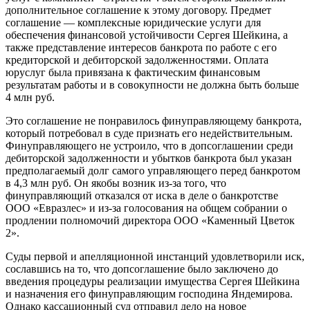
дополнительное соглашение к этому договору. Предмет
соглашение — комплексные юридические услуги для
обеспечения финансовой устойчивости Сергея Шейкина, а
также представление интересов банкрота по работе с его
кредиторской и дебиторской задолженностями. Оплата
юруслуг была привязана к фактическим финансовым
результатам работы и в совокупности не должна быть больше
4 млн руб.
Это соглашение не понравилось финуправляющему банкрота,
который потребовал в суде признать его недействительным.
Финуправляющего не устроило, что в допсоглашении среди
дебиторской задолженности и убытков банкрота был указан
предполагаемый долг самого управляющего перед банкротом
в 4,3 млн руб. Он якобы возник из-за того, что
финуправляющий отказался от иска в деле о банкротстве
ООО «Евразлес» и из-за голосования на общем собрании о
продлении полномочий директора ООО «Каменный Цветок
2».
Суды первой и апелляционной инстанций удовлетворили иск,
сославшись на то, что допсоглашение было заключено до
введения процедуры реализации имущества Сергея Шейкина
и назначения его финуправляющим господина Яндемирова.
Однако кассационный суд отправил дело на новое