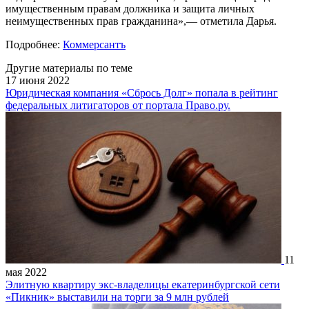
имущественным правам должника и защита личных
неимущественных прав гражданина»,— отметила Дарья.
Подробнее:
Коммерсантъ
Другие материалы по теме
17 июня 2022
Юридическая компания «Сбрось Долг» попала в рейтинг
федеральных литигаторов от портала Право.ру.
11
мая 2022
Элитную квартиру экс-владелицы екатеринбургской сети
«Пикник» выставили на торги за 9 млн рублей