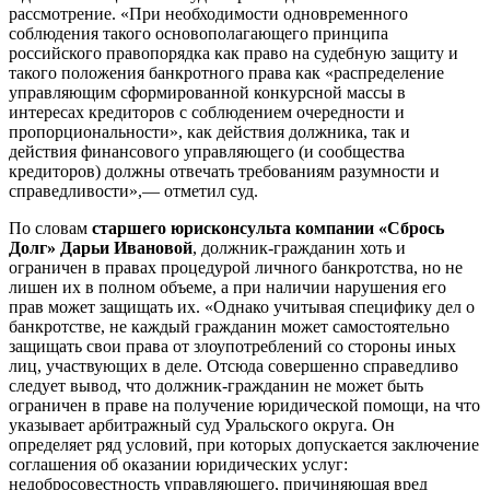
рассмотрение. «При необходимости одновременного
соблюдения такого основополагающего принципа
российского правопорядка как право на судебную защиту и
такого положения банкротного права как «распределение
управляющим сформированной конкурсной массы в
интересах кредиторов с соблюдением очередности и
пропорциональности», как действия должника, так и
действия финансового управляющего (и сообщества
кредиторов) должны отвечать требованиям разумности и
справедливости»,— отметил суд.
По словам
старшего юрисконсульта компании «Сбрось
Долг» Дарьи Ивановой
, должник-гражданин хоть и
ограничен в правах процедурой личного банкротства, но не
лишен их в полном объеме, а при наличии нарушения его
прав может защищать их. «Однако учитывая специфику дел о
банкротстве, не каждый гражданин может самостоятельно
защищать свои права от злоупотреблений со стороны иных
лиц, участвующих в деле. Отсюда совершенно справедливо
следует вывод, что должник-гражданин не может быть
ограничен в праве на получение юридической помощи, на что
указывает арбитражный суд Уральского округа. Он
определяет ряд условий, при которых допускается заключение
соглашения об оказании юридических услуг:
недобросовестность управляющего, причиняющая вред