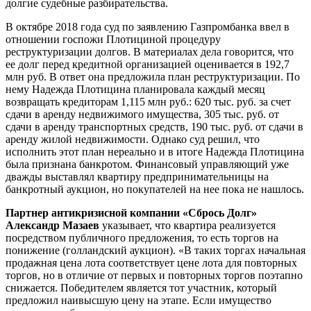
долгие судебные разбирательства.
В октябре 2018 года суд по заявлению Газпромбанка
ввел
в
отношении госпожи Плотициной процедуру
реструктуризации долгов. В материалах дела говорится, что
ее долг перед кредитной организацией оценивается в 192,7
млн руб. В ответ она предложила план реструктуризации. По
нему Надежда Плотицина планировала каждый месяц
возвращать кредиторам 1,115 млн руб.: 620 тыс. руб. за счет
сдачи в аренду недвижимого имущества, 305 тыс. руб. от
сдачи в аренду транспортных средств, 190 тыс. руб. от сдачи в
аренду жилой недвижимости. Однако суд решил, что
исполнить этот план нереально и в итоге Надежда Плотицина
была признана банкротом. Финансовый управляющий уже
дважды выставлял квартиру предпринимательницы на
банкротный аукцион, но покупателей на нее пока не нашлось.
Партнер антикризисной компании «Сбрось Долг»
Александр Мазаев
указывает, что квартира реализуется
посредством публичного предложения, то есть торгов на
понижение (голландский аукцион). «В таких торгах начальная
продажная цена лота соответствует цене лота для повторных
торгов, но в отличие от первых и повторных торгов поэтапно
снижается. Победителем является тот участник, который
предложил наивысшую цену на этапе. Если имущество