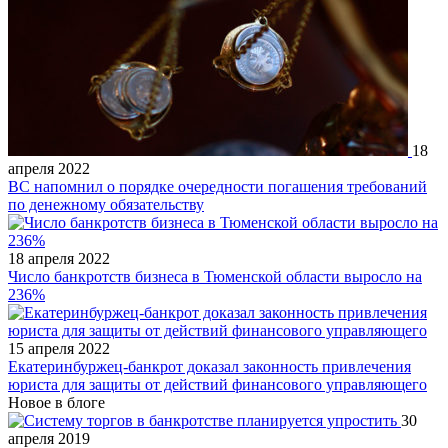
18
апреля 2022
ВС напомнил о порядке очередности погашения требований
по денежному обязательству
18 апреля 2022
Число банкротств бизнеса в Тюменской области выросло на
236%
15 апреля 2022
Екатеринбуржец-банкрот доказал законность привлечения
юриста для защиты от действий финансового управляющего
Новое в блоге
30
апреля 2019