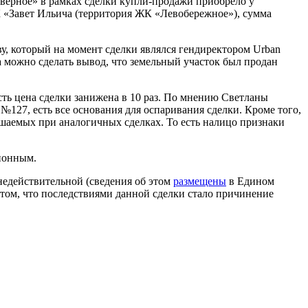
ерное» в рамках сделки купли-продажи приобрело у
К «Завет Ильича (территория ЖК «Левобережное»), сумма
 который на момент сделки являлся гендиректором Urban
 можно сделать вывод, что земельный участок был продан
есть цена сделки занижена в 10 раз. По мнению Светланы
 №127, есть все основания для оспаривания сделки. Кроме того,
ершаемых при аналогичных сделках. То есть налицо признаки
ционным.
недействительной (сведения об этом
размещены
в Едином
 том, что последствиями данной сделки стало причинение