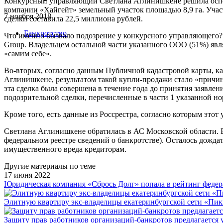
Конкурсный управляющий Светлана Аглинишкене решила оспор
компании «Хайгейт» земельный участок площадью 8,9 га. Уча
7 ноября 2018
сделки составила 22,5 миллиона рублей.
Банкротство
Что именно вызвало подозрение у конкурсного управляющего?
Group. Владельцем остальной части указанного ООО (51%) явл
«самим себе».
Во-вторых, согласно данным Публичной кадастровой карты, кад
Аглинишкене, результатом такой купли-продажи стало «причинен
эта сделка была совершена в течение года до принятия заявлен
подозрительной сделки, перечисленные в части 1 указанной 
Кроме того, есть данные из Россрестра, согласно которым этот 
Светлана Аглинишкене обратилась в АС Московской области. В
федеральном реестре сведений о банкротстве). Осталось дожда
имущественного вреда кредиторам.
Другие материалы по теме
17 июня 2022
Юридическая компания «Сбрось Долг» попала в рейтинг федера
Элитную квартиру экс-владелицы екатеринбургской сети «Пикн
Защиту прав работников организаций-банкротов предлагается 