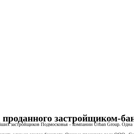
, проданного застройщиком-бан
ейших застройщиков Подмосковья – компании Urban Group. Одна