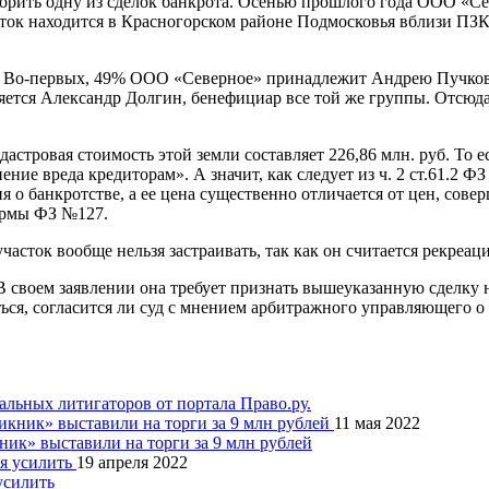
ить одну из сделок банкрота. Осенью прошлого года ООО «Сев
сток находится в Красногорском районе Подмосковья вблизи ПЗ
 Во-первых, 49% ООО «Северное» принадлежит Андрею Пучкову,
яется Александр Долгин, бенефициар все той же группы. Отсюда
астровая стоимость этой земли составляет 226,86 млн. руб. То 
ие вреда кредиторам». А значит, как следует из ч. 2 ст.61.2 ФЗ
ия о банкротстве, а ее цена существенно отличается от цен, сов
нормы ФЗ №127.
участок вообще нельзя застраивать, так как он считается рекреа
 своем заявлении она требует признать вышеуказанную сделку 
ться, согласится ли суд с мнением арбитражного управляющего о
льных литигаторов от портала Право.ру.
11 мая 2022
ик» выставили на торги за 9 млн рублей
19 апреля 2022
усилить