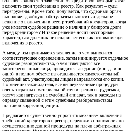
большое количество заявлений от кредиторов, которые хотят
включить свои требования в реестр. Как результат – суды
перегружены. Кроме того, получается, что судебный орган
выполняет двойную работу: зачем выносить отдельное
решение о включении в реестр требований кредиторов, когда
уже имеется судебное решение о наличии у банкрота долга
перед кредитором? И такое решение носит бесспорный
характер, сам должник не оспаривает его как основание для
включения в реестр.
А между тем принимается заявление, о чем выносится
соответствующее определение, затем инициируется отдельное
судебное разбирательство, о чем извещаются все
заинтересованные лица, проводится заседание (иногда и не
одно), в полном объеме изготавливается самостоятельный
судебный акт, участвующим лицам направляются его копии.
По мнению законодателя, все вышеуказанные процедуры
очень затратны с материальной точки зрения и трудоемки,
растут как нагрузка на судебный аппарат, так и расходы на
оправку связанной с этим судебным разбирательством
почтовой корреспонденции.
Предлагается существенно упростить механизм включения
требований кредиторов в реестр, переложив полномочия по
осуществлению данной процедуры на плечи арбитражных