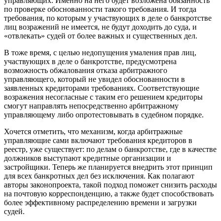
управляющих. Именно на него будет возложена обязанность
по проверке обоснованности такого требования. И тогда
требования, по которым у участвующих в деле о банкротстве
лиц возражений не имеется, не будут доходить до суда, и
«отвлекать» судей от более важных и существенных дел.
В тоже время, с целью недопущения умаления прав лиц,
участвующих в деле о банкротстве, предусмотрена
возможность обжалования отказа арбитражного
управляющего, который не увидел обоснованности в
заявленных кредиторами требованиях. Соответствующие
возражения несогласные с таким его решением кредиторы
смогут направлять непосредственно арбитражному
управляющему либо опротестовывать в судебном порядке.
Хочется отметить, что механизм, когда арбитражные
управляющие сами включают требования кредиторов в
реестр, уже существует: по делам о банкротстве, где в качестве
должников выступают кредитные организации и
застройщики. Теперь же планируется внедрить этот принцип
для всех банкротных дел без исключения. Как полагают
авторы законопроекта, такой подход поможет снизить расходы
на почтовую корреспонденцию, а также будет способствовать
более эффективному распределению времени и загрузки
судей.